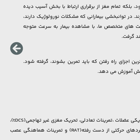
 بلکه تمام مغز از برقراری ارتباط با بخش آسیب دیده
 در توانبخشی بیمارانی که مشکلات نورولوژیک دارند،
ست های متخصص ما، با مشاهده بیمار به سرعت متوجه
د گرفت.
ن اجزای راه رفتن که باید تمرین بشوند، گرفته شود.
راهش آموزش می دهد.
فیزیوتراپی پس از سکته مغزی با انجام تمرین های دامنه حرکتی و قدرتی، تمرینات تنفسی، آموزش راه رفتن، تکنیکهای تحریک الکتریکی عضلات ،تمرینات تعادلی، تحریک مغزی غیر تهاجمی(tDCS)،
تمرینات گروهی و مشارکت های اجتماعی، فناوری واقعیت مجازی(VR)، استفاده از روبات های کمکی برای آموزش و جبران عملکردهای حرکتی از دست رفته(RAT) و تمرینات هماهنگی عصب