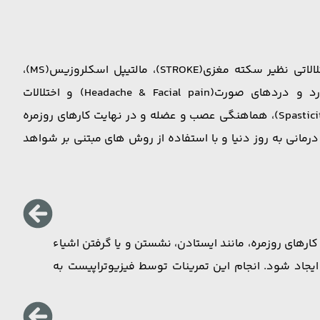
نورولوژی (neurology) به مطالعه سیستم عصبی مرکزی(CNS) و سیستم عصبی محیطی(PNS) می پردازد. در این حوزه به اختلالاتی نظیر سکته مغزی(STROKE)، مالتیپل اسکلروزیس(MS)،
پارکینسون(PD)، آسیب‌های تروماتیک مغزی(TBI)، نوروپاتی ها(Neuropathy)، دمانس و اختلالات فراموشی(Dementia)، سردرد و دردهای صورت(Headache & Facial pain) و اختلالات
تعادلی(Balance disorder) پرداخته می شود. زمانی که اختلالات نورولوژیک بر حس (اختلالات حسی)، حرکت (اختلالات حرکتی مثل Spasticity)، هماهنگی عصب و عضله و در نهایت کارهای روزمره
رمانی به روز دنیا و با استفاده از روش های مبتنی بر شواهد
کارهای روزمره، مانند ایستادن، نشستن و یا گرفتن اشیاء
اد شود. انجام این تمرینات توسط فیزیوتراپیست به