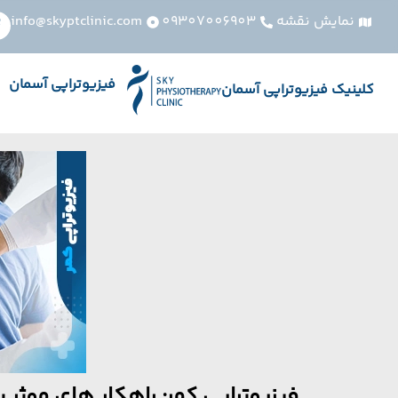
نمایش نقشه
09307006903
info@skyptclinic.com
فیزیوتراپی آسمان
کلینیک فیزیوتراپی آسمان
فیزیوتراپی کمر: راهکار های موثر 