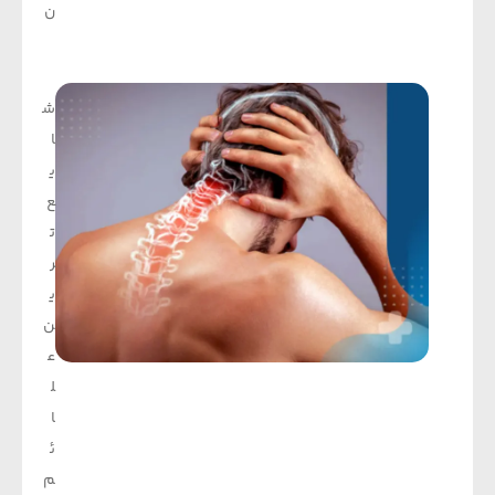
ن
ش
ا
ی
ع
ت
ر
ی
ن
ع
ل
ا
ئ
م