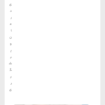
ی
د
ر
م
ا
ن
و
پ
ی
ش
گ
ی
ر
ی