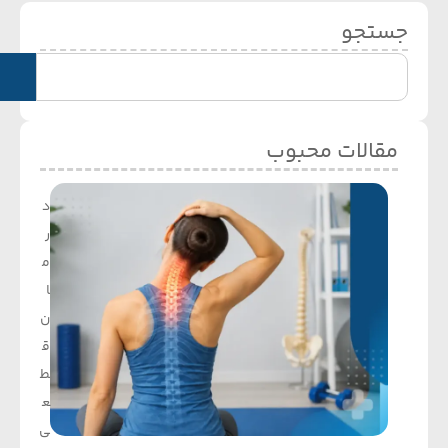
جستجو
مقالات محبوب
د
ر
م
ا
ن
ق
ط
ع
ی