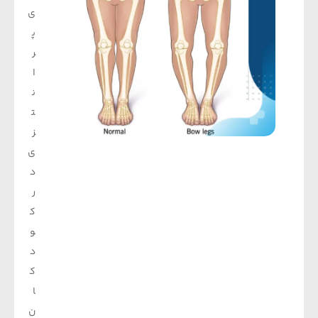
ی
پ
ر
ا
ن
ت
ز
ی
د
ر
ک
و
د
ک
ا
ن