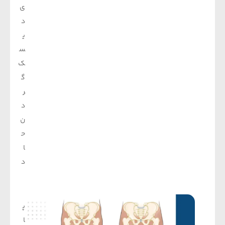
ی
د
ی
س
ک
گ
ر
د
ن
ح
ا
د
پ
ا