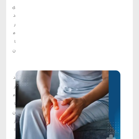
ی
د
ر
م
ا
ن
د
ر
م
ا
ن
ز
ا
ن