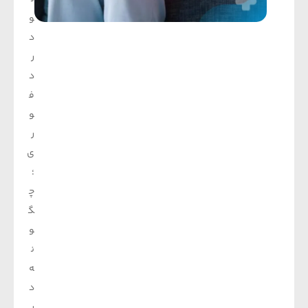
و
د
ر
د
ف
و
ر
ی
؛
چ
گ
و
ن
ه
د
ر