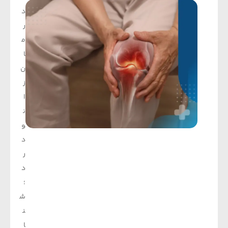
د
ر
م
ا
ن
ز
ا
ن
و
د
ر
د
؛
ش
ن
ا