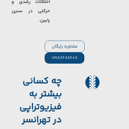
اختلالات رشدی و
حرکتی در سنین
پایین.
مشاوره رایگان
02188688608
چه کسانی
بیشتر به
فیزیوتراپی
در تهرانسر