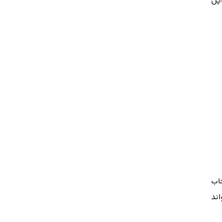
این
خاب
اند