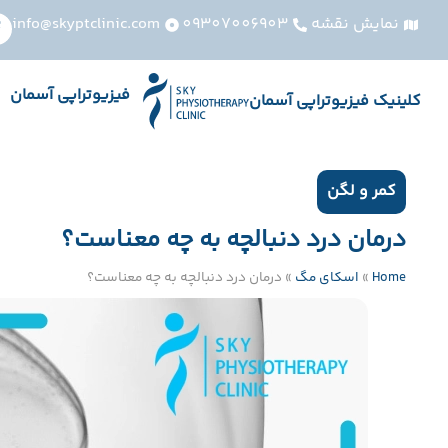
نمایش نقشه
09307006903
info@skyptclinic.com
فیزیوتراپی آسمان
کلینیک فیزیوتراپی آسمان
کمر و لگن
درمان درد دنبالچه به چه معناست؟
Home
»
اسکای مگ
»
درمان درد دنبالچه به چه معناست؟