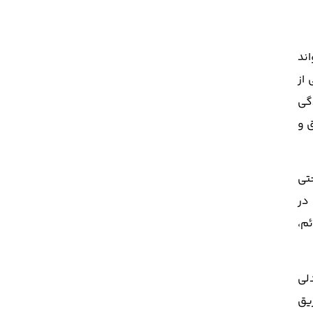
اند
از
دگی
ق و
تی
در
م،
لی
یق