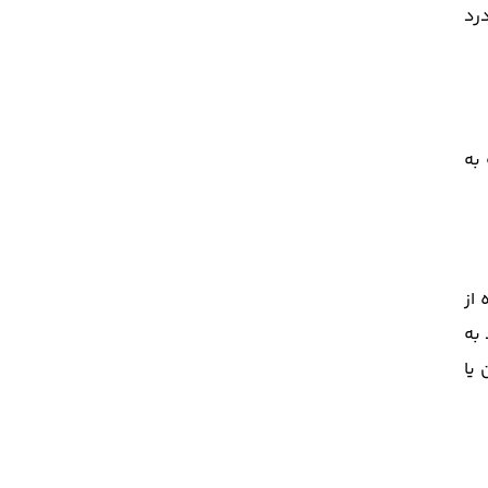
رد
به
 از
به
یا