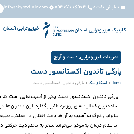
نمایش نقشه
09307006903
info@skyptclinic.com
فیزیوتراپی آسمان
کلینیک فیزیوتراپی آسمان
تمرینات فیزیوتراپی
,
دست و آرنج
پارگی تاندون اکستانسور دست
Home
»
اسکای مگ
»
پارگی تاندون اکستانسور دست
پارگی تاندون اکستانسور دست یکی از آسیب‌هایی است که می‌
ساده‌ترین فعالیت‌های روزمره تاثیر بگذارد. این تاندون‌ه
بنابراین هرگونه آسیب به آن‌ها باعث اختلال در عملکرد طبیع
اما عدم درمان به‌موقع می‌تواند منجر به محدودیت حرکتی دا