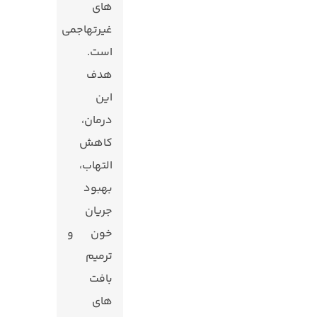
های
غیرتهاجمی
است.
هدف
این
درمان،
کاهش
التهاب،
بهبود
جریان
خون و
ترمیم
بافت‌
های