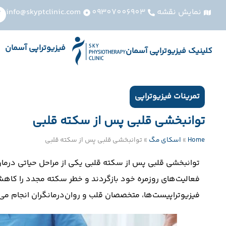
نمایش نقشه
09307006903
info@skyptclinic.com
فیزیوتراپی آسمان
کلینیک فیزیوتراپی آسمان
تمرینات فیزیوتراپی
توانبخشی قلبی پس از سکته قلبی
Home
»
اسکای مگ
»
توانبخشی قلبی پس از سکته قلبی
توانبخشی قلبی پس از سکته قلبی یکی از مراحل حیاتی درمان
فعالیت‌های روزمره خود بازگردند و خطر سکته مجدد را کاهش د
فیزیوتراپیست‌ها، متخصصان قلب و روان‌درمانگران انجام م