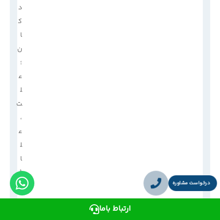
د
ک
ا
ن
؛
ع
ل
ت
،
ع
ل
ا
ئ
درخواست مشاوره
م
،
ارتباط باما
ر