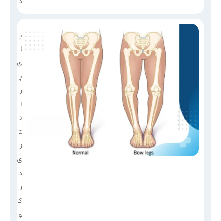
د
پ
ا
ی
پ
ر
ا
ن
ت
ز
ی
د
ر
ک
و