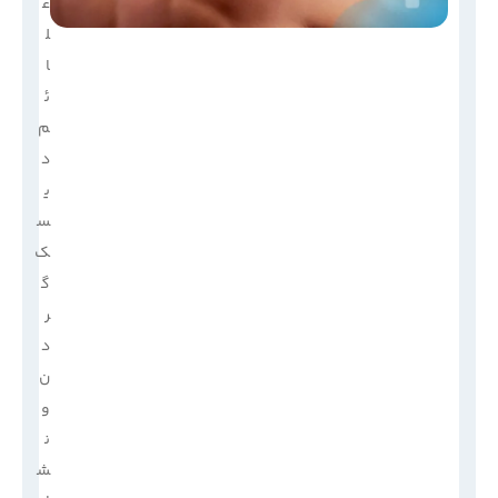
ع
ل
ا
ئ
م
د
ی
س
ک
گ
ر
د
ن
و
ن
ش