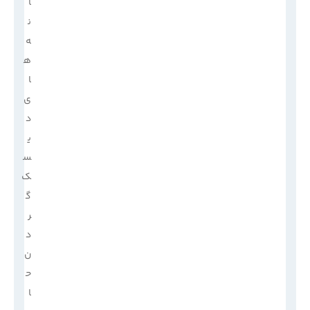
ا
ن
ه‌
ه
ا
ی
د
ی
س
ک
گ
ر
د
ن
ح
ا